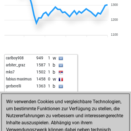
1300
1200
1100
w
carlboy908
949
1
b
arbiter_graz
1587
1
b
mks7
1502
1
w
fabius maximus
1458
0
b
gerberelli
1363
1
w
jacco
1296
0
b
niriando
1307
0
Wir verwenden Cookies und vergleichbare Technologien,
w
primdahl2000
1419
0
um bestimmte Funktionen zur Verfügung zu stellen, die
b
primdahl2000
1408
0
Nutzererfahrungen zu verbessern und interessengerechte
w
rauch-konrad
1182
1
Inhalte auszuspielen. Abhängig von ihrem
b
kurt mit helm
1193
1
Verwendungszweck können dabei neben technisch