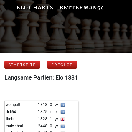
ELO CHARTS - BETTERMAN54
STARTSEITE
ERFOLGE
Langsame Partien: Elo 1831
w
wompatti
1818
0
b
didi54
1875
r
w
thebrit
1328
1
w
early abort
2448
0