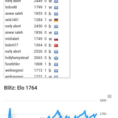
w
early abort
2449
0
w
lodos48
1799
1
b
anwar saleh
1853
0
w
sela1401
1284
1
b
early abort
2450
0
w
anwar saleh
1836
0
w
michalart
1749
0
b
bulent77
1364
0
b
early abort
2526
0
b
hollyhampstead
2063
0
b
fussfehler
1808
1
b
weihongmei
1713
1
w
weihongmei
1722
1
b
acierto
1969
0
Blitz: Elo 1764
w
allpawnsnohope
1768
1
w
eugene5
1512
1
1840
w
early abort
2512
0
w
yuvik
1671
1
1760
b
chess-ahoy
1687
1