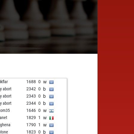
w
ikflar
1688
0
b
ly abort
2342
0
b
ly abort
2343
0
b
ly abort
2344
0
w
tom35
1646
0
w
ianet
1829
1
w
ughena
1790
1
b
stone
1823
0