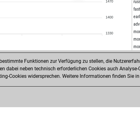
dom
rus
1470
ear
fast
ear
ear
1400
nail
adv
nor
mon
1330
ear
mon
freij
mon
ear
kam
ear
estimmte Funktionen zur Verfügung zu stellen, die Nutzererfah
eyu
tga
 dabei neben technisch erforderlichen Cookies auch Analyse-C
ika
ng-Cookies widersprechen. Weitere Informationen finden Sie in
eff
ear
ear
ear
leg
lep
mur
ear