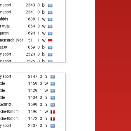
b
ly abort
2340
0
b
ly abort
2341
0
w
ddds
1688
1
w
er wutz
1864
0
w
quesn
1694
1
w
nenstroh 1964
1511
1
b
at39
1859
0
b
ly abort
2324
0
b
ly abort
2325
0
w
rlie1410
1783
r
b
rlie1410
1767
0
b
ly abort
2147
0
w
huanay
1753
0
w
zde
1459
0
w
sisking
1913
0
w
zde
1429
1
w
ed
1820
1
b
zde
1404
0
b
ly abort
2345
0
b
se3012
1699
0
b
ly abort
2346
0
w
toche40mdm
1496
1
w
ufi1
1903
0
b
toche40mdm
1472
0
w
tmightsack
1782
1
b
ly abort
2207
0