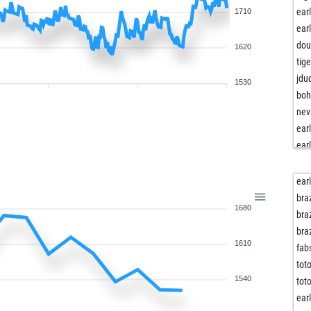
ear
1710
ear
dou
1620
tig
jdu
1530
boh
nev
ear
ear
cha
cha
ear
csa
bra
1680
kos
bra
stri
bra
1610
ear
fab
ear
to
jus
1540
to
jus
ear