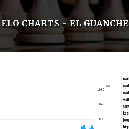
ELO CHARTS - EL GUANCHE
nail
ear
1980
ear
ear
1890
fan
kat
1800
bo
big