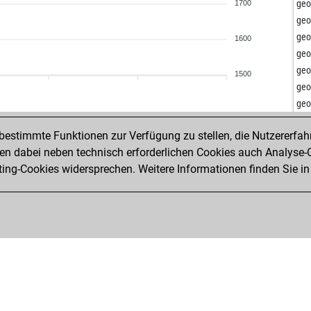
ear
geo
1700
ear
geo
mu
geo
1600
pal
geo
rom
geo
1500
big 
geo
v2a
geo
can
geo
s63
estimmte Funktionen zur Verfügung zu stellen, die Nutzererfah
jai
will
 dabei neben technisch erforderlichen Cookies auch Analyse-C
jai
will
ng-Cookies widersprechen. Weitere Informationen finden Sie in
jai
will
ear
ear
jai
sfe
geo
tvt
geo
tvt
lev
ear
jos
ear
lua
mu
gae