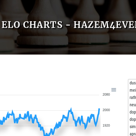
ELO CHARTS - HAZEM4EVE
dus
mei
2080
rat
ne
2000
dop
dop
1920
sim
ap