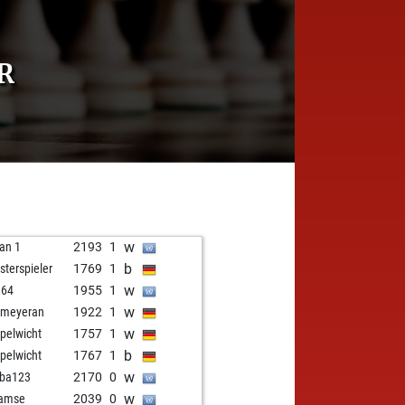
R
w
an 1
2193
1
b
sterspieler
1769
1
w
h64
1955
1
w
umeyeran
1922
1
w
pelwicht
1757
1
b
pelwicht
1767
1
w
ba123
2170
0
w
ramse
2039
0