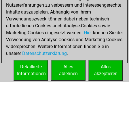
Nutzererfahrungen zu verbessern und interessengerechte
w
iosamamajaregypt
1575
1
Inhalte auszuspielen. Abhängig von ihrem
b
mattpattschach
1713
1
Verwendungszweck können dabei neben technisch
b
netta
1257
1
erforderlichen Cookies auch Analyse-Cookies sowie
w
staralolkamimo52
1370
1
Marketing-Cookies eingesetzt werden.
Hier
können Sie der
w
carlosmontero
1214
1
Verwendung von Analyse-Cookies und Marketing-Cookies
w
charly55
1443
0
widersprechen. Weitere Informationen finden Sie in
b
bulleur
1393
0
unserer
Datenschutzerklärung
.
w
freakman
1142
1
w
jdecker9
1174
1
Detaillierte
Alles
Alles
b
1246
1
Informationen
ablehnen
akzeptieren
b
geometre
1485
0
STARTSEITE
ERFOLGE
w
paolodg
1345
1
b
rick1968
1703
0
w
tyaetsch
1462
1
w
schatrang
1323
1
b
Îòåö Âàâèëà
1232
0
b
blue polar
1645
0
w
krokame
1620
1