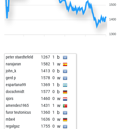
1500
1400
1300
b
peter staedtefeld
1267
1
w
narajaran
1582
1
b
john_k
1413
0
w
gerd p
1578
0
b
espartana99
1369
1
b
docschmidt
1577
0
w
sjors
1460
0
w
amendes1965
1431
1
b
furor teutonicus
1360
1
w
mbe4
1636
0
w
regalgaz
1755
0