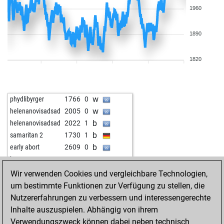
1960
1890
1820
w
phydlibyrger
1766
0
w
helenanovisadsad
2005
0
b
helenanovisadsad
2022
1
b
samaritan 2
1730
1
b
early abort
2609
0
w
butzen
2032
0
w
fhdf
2127
0
Wir verwenden Cookies und vergleichbare Technologien,
b
khalifa
2044
1
um bestimmte Funktionen zur Verfügung zu stellen, die
b
dusan 1
2060
0
Nutzererfahrungen zu verbessern und interessengerechte
b
blindfish
1919
0
Inhalte auszuspielen. Abhängig von ihrem
w
gierblitz
2274
0
Verwendungszweck können dabei neben technisch