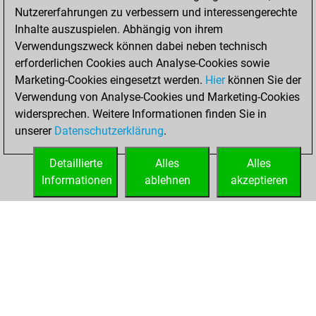
Nutzererfahrungen zu verbessern und interessengerechte
w
asasre
1456
1
Inhalte auszuspielen. Abhängig von ihrem
w
seppelhuhn
1525
1
Verwendungszweck können dabei neben technisch
b
chardiz5
1489
1
erforderlichen Cookies auch Analyse-Cookies sowie
b
uweh
1557
0
Marketing-Cookies eingesetzt werden.
Hier
können Sie der
w
early abort
2128
0
Verwendung von Analyse-Cookies und Marketing-Cookies
b
terence123456
1394
0
widersprechen. Weitere Informationen finden Sie in
b
dobenrmann
1439
1
unserer
Datenschutzerklärung
.
b
early abort
2141
0
b
zuvi7717
1289
1
Detaillierte
Alles
Alles
w
sanju67
1382
1
Informationen
ablehnen
akzeptieren
b
sanju67
1356
0
STARTSEITE
ERFOLGE
w
sanju67
1365
1
b
sanju67
1338
0
b
early abort
2168
0
w
burki
1562
1
b
reilawei
1588
0
b
aciu
1602
r
b
frenske
1394
1