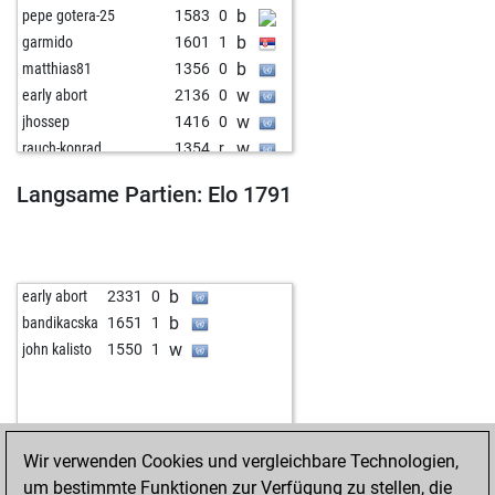
b
pepe gotera-25
1583
0
b
garmido
1601
1
b
matthias81
1356
0
w
early abort
2136
0
w
jhossep
1416
0
w
rauch-konrad
1354
r
w
sharkcaesar
1415
1
Langsame Partien: Elo 1791
w
the aviator
1450
0
b
chessdragonn
1515
1
w
early abort
2169
0
b
seppelhuhn
1542
1
b
early abort
2331
0
w
janottocarlo
1226
1
b
bandikacska
1651
1
b
jdpericic
1609
1
w
john kalisto
1550
1
w
early abort
2128
0
b
early abort
2129
0
w
early abort
2130
0
b
fast and curious
1483
0
Wir verwenden Cookies und vergleichbare Technologien,
w
fast and curious
1498
1
um bestimmte Funktionen zur Verfügung zu stellen, die
b
asasre
1444
0