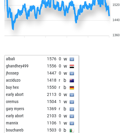
1520
1440
1360
w
albali
1576
0
w
ghandhey499
1556
0
w
jhossep
1447
0
b
acciduzo
1418
r
b
buy hex
1550
r
w
early abort
2113
0
w
oremus
1504
1
b
gary myers
1369
r
w
early abort
2103
0
w
mannix
1106
1
b
bouchareb
1503
0