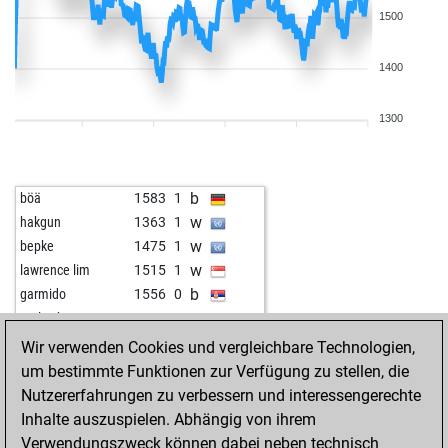
1500
1400
1300
b
böä
1583
1
w
hakgun
1363
1
w
bepke
1475
1
w
lawrence lim
1515
1
b
garmido
1556
0
w
early abort
2120
0
w
ozanyilmaz
1332
1
Wir verwenden Cookies und vergleichbare Technologien,
w
aareh
1604
0
um bestimmte Funktionen zur Verfügung zu stellen, die
w
njt
1430
0
Nutzererfahrungen zu verbessern und interessengerechte
b
early abort
2148
0
Inhalte auszuspielen. Abhängig von ihrem
b
early abort
2149
0
Verwendungszweck können dabei neben technisch