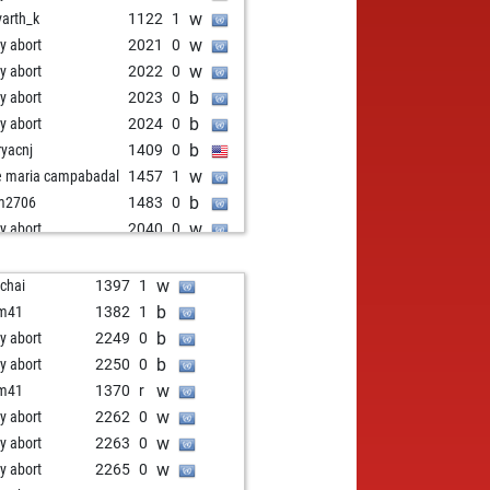
w
varth_k
1122
1
w
ly abort
2021
0
w
ly abort
2022
0
b
ly abort
2023
0
b
ly abort
2024
0
b
ryacnj
1409
0
w
e maria campabadal
1457
1
b
m2706
1483
0
w
ly abort
2040
0
b
ni
1086
1
b
ares
1379
1
w
chai
1397
1
b
varth_k
1035
1
b
rm41
1382
1
w
bels
1386
0
b
ly abort
2249
0
b
o367
1550
0
b
ly abort
2250
0
b
ly abort
2050
0
w
rm41
1370
r
w
ly abort
2051
0
w
ly abort
2262
0
w
ly abort
2052
0
w
ly abort
2263
0
w
_yap
1444
1
w
ly abort
2265
0