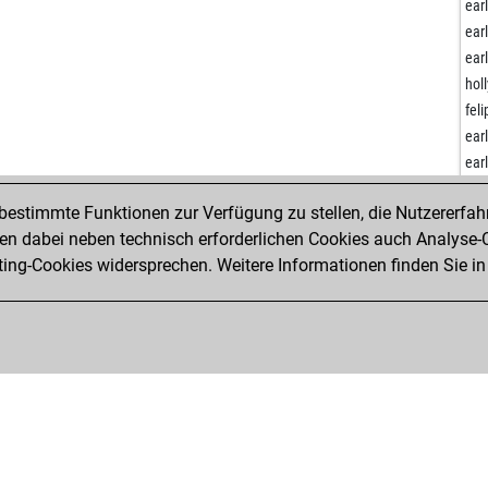
kai
ear
ear
ear
ear
ear
ear
hol
ear
fel
ear
ear
ear
ear
ear
sci
ear
estimmte Funktionen zur Verfügung zu stellen, die Nutzererfah
ear
man
 dabei neben technisch erforderlichen Cookies auch Analyse-C
ear
ear
ng-Cookies widersprechen. Weitere Informationen finden Sie in
ear
ear
ear
ear
ear
gar
ear
jla
ear
ric
gen
ear
gen
ear
z12
che
dimi