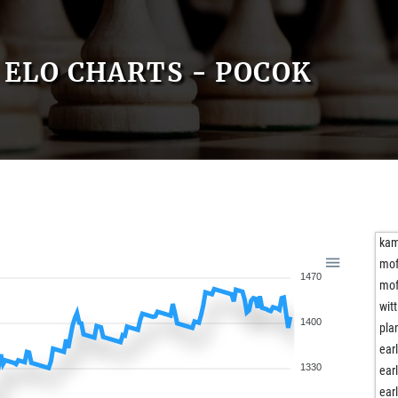
ELO CHARTS - POCOK
kam
mof
1470
mof
witt
1400
pla
ear
1330
ear
ear