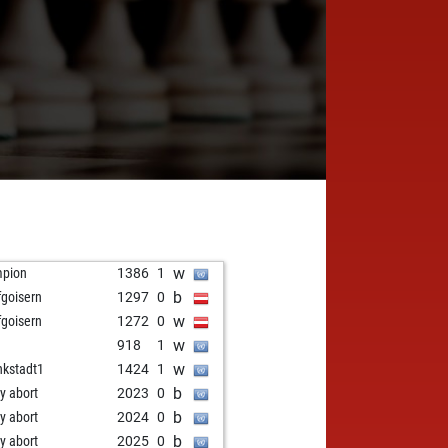
w
pion
1386
1
b
goisern
1297
0
w
goisern
1272
0
w
918
1
w
nkstadt1
1424
1
b
ly abort
2023
0
b
ly abort
2024
0
b
ly abort
2025
0