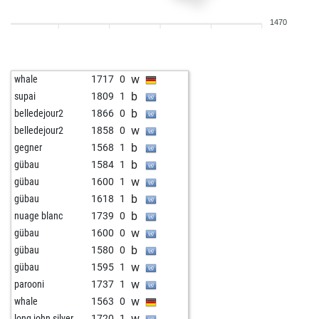
b
aamok
1887
0
1470
w
aamok
1900
1
w
pongomorrongo
2024
1
b
pongomorrongo
2009
0
w
whale
1717
0
w
pongomorrongo
2029
1
b
supai
1809
1
b
pongomorrongo
2051
1
b
belledejour2
1866
0
b
pongomorrongo
2075
1
w
belledejour2
1858
0
w
arash006
1742
0
b
gegner
1568
1
w
pongomorrongo
2064
0
b
gübau
1584
1
w
pongomorrongo
2051
0
w
gübau
1600
1
w
bernie61chess
1836
1
b
gübau
1618
1
w
bernie61chess
1849
1
b
nuage blanc
1739
0
w
piccolo93
1845
0
w
gübau
1600
0
w
koj
1909
1
b
gübau
1580
0
w
koj
1907
r
w
gübau
1595
1
b
koj
1923
1
w
parooni
1737
1
b
aamok
1831
1
w
whale
1563
0
b
dsarvid
1822
1
w
long john silver
1720
1