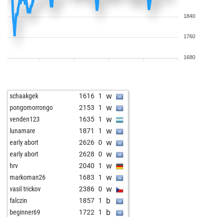
1840
1760
1680
w
schaakgek
1616
1
w
pongomorrongo
2153
1
w
venden123
1635
1
w
lunamare
1871
1
w
early abort
2626
0
w
early abort
2628
0
w
hrv
2040
1
w
markoman26
1683
1
w
vasil trickov
2386
0
b
falczin
1857
1
b
beginner69
1722
1