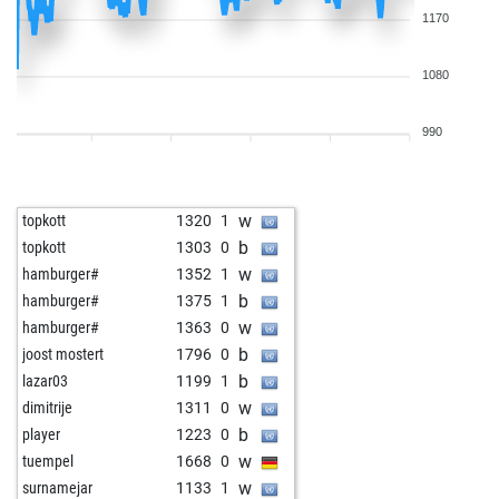
1170
1080
990
w
topkott
1320
1
b
topkott
1303
0
w
hamburger#
1352
1
b
hamburger#
1375
1
w
hamburger#
1363
0
b
joost mostert
1796
0
b
lazar03
1199
1
w
dimitrije
1311
0
b
player
1223
0
w
tuempel
1668
0
w
surnamejar
1133
1