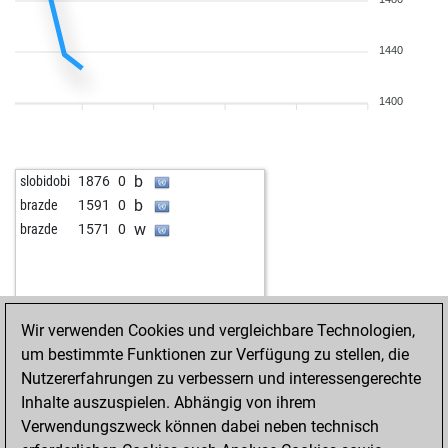
b
seevogel
1371
0
w
turm52
1253
1
1440
b
sarobiro
1390
1
b
sarobiro
1379
0
w
zeus3000
1186
1
1400
b
carlosmontero
1559
0
w
bardusch
1632
0
w
topkott
1315
1
b
slobidobi
1876
0
b
howmarsh
1305
0
b
brazde
1591
0
w
howmarsh
1308
r
w
brazde
1571
0
b
mwafa2023
1049
0
b
cgpchess
1572
0
b
topkott
1337
r
w
topkott
1360
1
Wir verwenden Cookies und vergleichbare Technologien,
w
neo1984
1593
0
um bestimmte Funktionen zur Verfügung zu stellen, die
w
haiduc
1646
1
Nutzererfahrungen zu verbessern und interessengerechte
b
topkott
1286
0
Inhalte auszuspielen. Abhängig von ihrem
w
turm52
1260
1
Verwendungszweck können dabei neben technisch
b
chakra56
1200
0