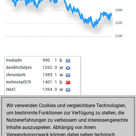
1300
1200
1100
b
troubadix
990
1
w
davidmcfadyen
1262
0
w
chessstarrb
1385
1
b
mehmetad379
1401
1
w
tab41
1364
0
b
surnamejar
1092
0
w
hofese
1546
1
Wir verwenden Cookies und vergleichbare Technologien,
b
chiesso
1474
0
um bestimmte Funktionen zur Verfügung zu stellen, die
w
grihm1
1298
0
Nutzererfahrungen zu verbessern und interessengerechte
b
grihm1
1280
0
Inhalte auszuspielen. Abhängig von ihrem
w
tinidor
1312
1
Verwendungszweck können dabei neben technisch