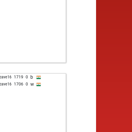
b
cave16
1719
0
w
cave16
1706
0