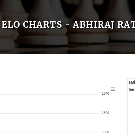
ELO CHARTS - ABHIRAJ RA
ear
fer
1640
1600
1560