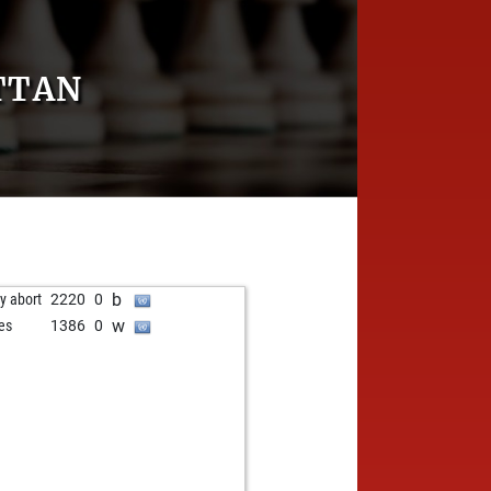
TTAN
b
ly abort
2220
0
w
res
1386
0