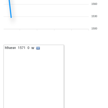
1560
1530
1500
w
hthaean
1571
0