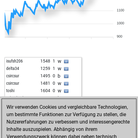
1100
1000
900
w
isufsh206
1548
1
w
delta34
1259
1
b
csircsur
1495
0
w
csircsur
1481
0
w
toshi
1604
0
b
schaakgek
1564
1
w
fjfue01
1449
1
Wir verwenden Cookies und vergleichbare Technologien,
w
king crimson
1342
1
um bestimmte Funktionen zur Verfügung zu stellen, die
b
king crimson
1360
1
Nutzererfahrungen zu verbessern und interessengerechte
w
paullinchen
1359
0
Inhalte auszuspielen. Abhängig von ihrem
w
chess-legend
1302
1
Verwendungszweck können dabei neben technisch