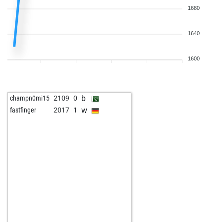
1680
1640
1600
b
champn0mi15
2109
0
w
fastfinger
2017
1