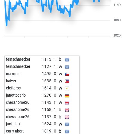
1140
1080
1020
b
feinschmecker
1113
1
w
feinschmecker
1127
1
w
maxmini
1495
0
w
baiver
1635
0
w
elefteros
1614
0
w
janottocarlo
1270
0
w
chesshome26
1143
r
b
chesshome26
1158
1
b
chesshome26
1137
0
w
jackaljak
1624
0
b
early abort
1819
0