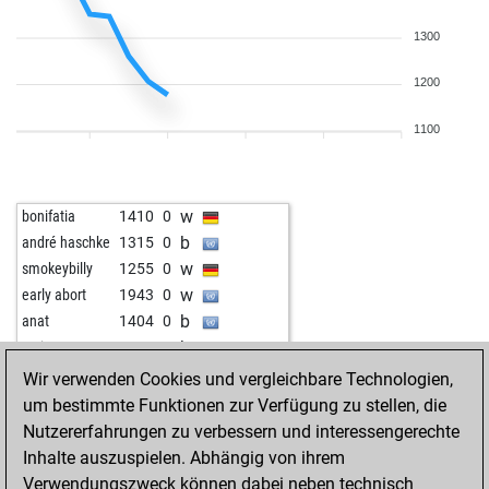
1300
1200
1100
w
bonifatia
1410
0
b
andré haschke
1315
0
w
smokeybilly
1255
0
w
early abort
1943
0
b
anat
1404
0
b
craigp
1469
0
w
cx500
1555
0
Wir verwenden Cookies und vergleichbare Technologien,
um bestimmte Funktionen zur Verfügung zu stellen, die
Nutzererfahrungen zu verbessern und interessengerechte
Inhalte auszuspielen. Abhängig von ihrem
Verwendungszweck können dabei neben technisch