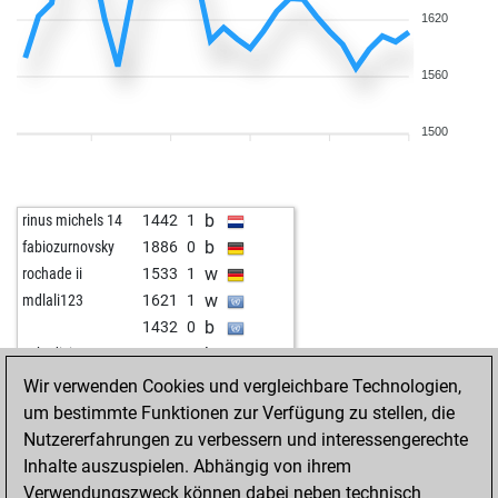
1620
1560
1500
b
rinus michels 14
1442
1
b
fabiozurnovsky
1886
0
w
rochade ii
1533
1
w
mdlali123
1621
1
b
1432
0
b
yokediciexe
1659
0
w
yokediciexe
1643
0
Wir verwenden Cookies und vergleichbare Technologien,
b
yokediciexe
1625
0
um bestimmte Funktionen zur Verfügung zu stellen, die
w
yokediciexe
1624
r
Nutzererfahrungen zu verbessern und interessengerechte
w
pbh
1558
1
Inhalte auszuspielen. Abhängig von ihrem
b
senior-chess
1626
1
Verwendungszweck können dabei neben technisch