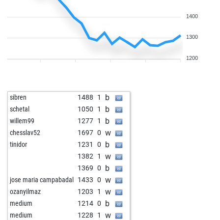
1400
1300
1200
b
sibren
1488
1
b
schetal
1050
1
b
willem99
1277
1
w
chesslav52
1697
0
b
tinidor
1231
0
w
1382
1
b
1369
0
w
jose maria campabadal
1433
0
w
ozanyilmaz
1203
1
b
medium
1214
0
w
medium
1228
1