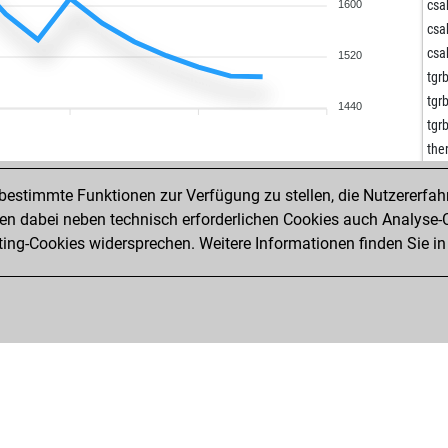
hom
csa
1600
es
csa
rod
csa
1520
fri
tgr
len
tgr
1440
kra
tgr
kra
the
kra
ala
tar
estimmte Funktionen zur Verfügung zu stellen, die Nutzererfah
far
tar
 dabei neben technisch erforderlichen Cookies auch Analyse-C
jjp
ng-Cookies widersprechen. Weitere Informationen finden Sie in
fuc
fuc
fuc
fuc
fuc
fuc
fuc
arm