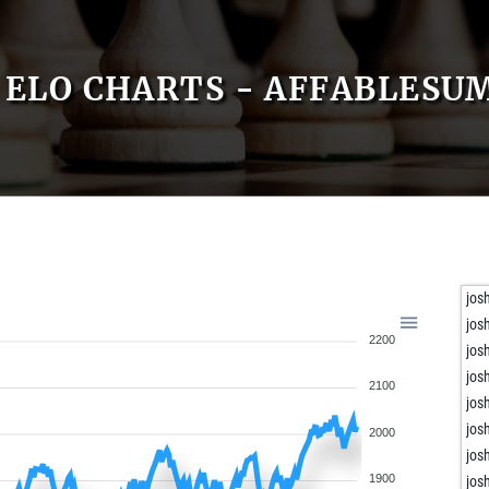
ELO CHARTS - AFFABLESU
jos
jos
2200
jos
jos
2100
jos
jos
2000
jos
1900
jos