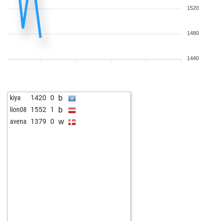
1520
1480
1440
b
kiya
1420
0
b
lion08
1552
1
w
avena
1379
0