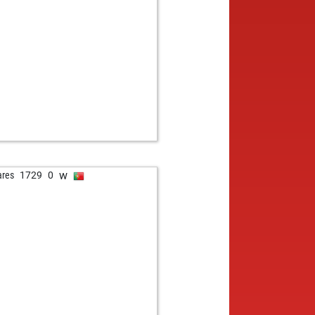
w
mir
1542
0
b
neer ahmad
1195
1
w
koftheirish
1268
0
b
itor dr
990
1
w
tzel
1361
1
b
tzel
1383
1
w
tzel
1408
1
b
no
1221
1
w
no
1203
0
b
ryacnj
1430
0
w
ryacnj
1421
0
w
ares
1729
0
b
endra3
1314
0
b
vensg
1337
1
w
okhongbeo
2011
1
w
rnemejer68
1449
0
b
rnemejer68
1441
0
w
thias albracht
1130
1
w
i 63
1360
0
b
zbot linda
1415
0