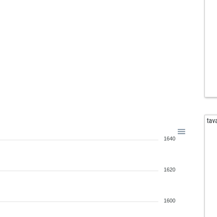
gia
mu
luc
dim
pre
pre
pre
tor
tor
ger
ger
tav
jay
1640
ste
me
bja
1620
bja
mat
will
1600
frit