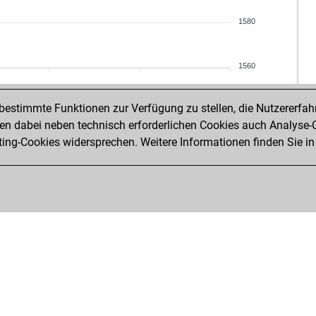
frit
1580
fei
fei
gia
1560
cor
s51
estimmte Funktionen zur Verfügung zu stellen, die Nutzererfah
car
 dabei neben technisch erforderlichen Cookies auch Analyse-C
win
ng-Cookies widersprechen. Weitere Informationen finden Sie in
fra
jvr
per
sup
tur
iose
che
zuv
bar
he
ne