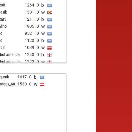
b
kott
1264
0
w
dasik
1301
0
b
kar5
1211
0
w
alino
1905
0
w
no
952
0
b
no
1120
0
w
ix93
1039
0
b
tzbot amanda
1240
0
w
tzbot amanda
1222
0
b
ismajor
1257
1
b
rapich
1211
0
b
guruh
1617
0
w
nschmecker
1216
0
w
adeus_60
1530
0
w
lonita
1783
0
w
rence lim
1455
0
b
ni
1126
0
b
l andersen
1308
1
b
nschmecker
1258
0
w
leshnagesh
1674
0