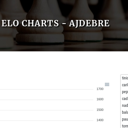
ELO CHARTS - AJDEBRE
tini
car
1700
pep
cad
1600
nad
1500
bal
pau
1400
tor