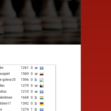
w
dor
1261
0
w
locapiel
1569
0
b
e gotera-25
1596
0
w
ilac
1279
0
w
ohsz
1210
0
b
akrishnan
1668
0
b
lchen17
1392
0
b
no
1274
1