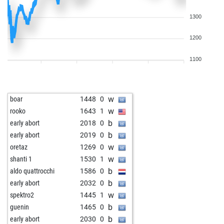
1300
1200
1100
w
boar
1448
0
w
rooko
1643
1
b
early abort
2018
0
b
early abort
2019
0
w
oretaz
1269
0
w
shanti 1
1530
1
b
aldo quattrocchi
1586
0
b
early abort
2032
0
w
spektro2
1445
1
b
guenin
1465
0
b
early abort
2030
0