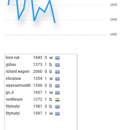
1620
1590
1560
w
bora vuk
1683
0
b
gübau
1373
1
b
richard wagner
2060
0
w
elocaissa
1354
1
b
aiyansamruddh
1536
0
w
jpr_d
1607
1
b
ravitheace
1272
1
b
fitymatyi
1581
0
w
fitymatyi
1597
1