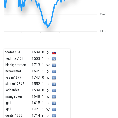
1540
1470
b
teaman64
1639
0
b
techmax123
1503
1
w
blackgammon
1713
1
b
hemkumar
1645
1
w
vasim1977
1747
0
b
stanko12345
1552
1
b
lochardet
1539
0
w
mangepion
1648
1
b
lgni
1415
1
w
lgni
1421
1
b
günter1955
1714
r