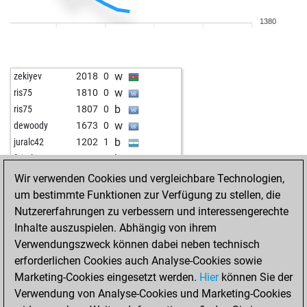
b
furor teutonicus
1444
1
1380
w
joeyjannax
1338
1
b
bertibenn
1492
1
w
fasted70
1599
r
w
zekiyev
2018
0
b
chessztrewq
1628
1
w
ris75
1810
0
w
mechaje
1702
1
b
ris75
1807
0
b
ruwe1951
1713
1
w
dewoody
1673
0
w
ferres
1342
1
b
juralc42
1202
1
b
blomm
1352
1
b
fairplayer 2025
1698
0
w
jowiwa
1570
r
w
fairplayer 2025
1684
0
Wir verwenden Cookies und vergleichbare Technologien,
b
besterchen
1313
0
b
fairplayer 2025
1669
0
um bestimmte Funktionen zur Verfügung zu stellen, die
w
paczkowski1956
1431
1
w
rusko
1616
0
Nutzererfahrungen zu verbessern und interessengerechte
b
juwi_67
1672
0
Inhalte auszuspielen. Abhängig von ihrem
b
jmf4schach2018
1496
0
Verwendungszweck können dabei neben technisch
b
goodluck_2022
1420
0
erforderlichen Cookies auch Analyse-Cookies sowie
w
shamwari
1693
0
Marketing-Cookies eingesetzt werden.
Hier
können Sie der
w
woti-knight
1472
0
Verwendung von Analyse-Cookies und Marketing-Cookies
b
anduriel
1417
1