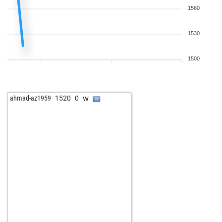
1560
1530
1500
w
ahmad-az1959
1520
0