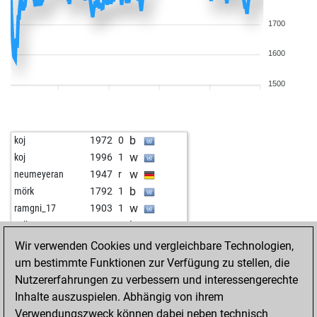
1700
1600
1500
b
koj
1972
0
w
koj
1996
1
w
neumeyeran
1947
r
b
mörk
1792
1
w
ramgni_17
1903
1
b
selke
1962
0
w
selke
1952
0
Wir verwenden Cookies und vergleichbare Technologien,
w
essen
1861
0
um bestimmte Funktionen zur Verfügung zu stellen, die
b
ramgni_17
1817
0
Nutzererfahrungen zu verbessern und interessengerechte
b
freija ii
1845
0
Inhalte auszuspielen. Abhängig von ihrem
w
freija ii
1844
r
Verwendungszweck können dabei neben technisch