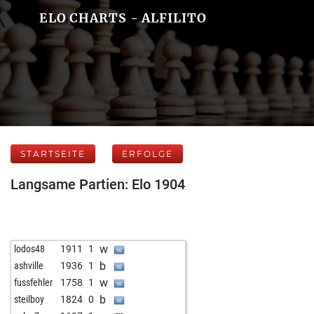
ELO CHARTS - ALFILITO
STARTSEITE
ERFOLGE
Langsame Partien: Elo 1904
w
lodos48
1911
1
b
ashville
1936
1
w
fussfehler
1758
1
b
steilboy
1824
0