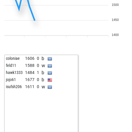
1500
1450
1400
b
coloniae
1606
0
w
feld11
1588
0
b
hawk1333
1484
1
b
jojo61
1677
0
w
isufsh206
1611
0