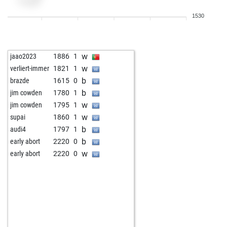
b
clearskies
1929
0
1530
w
enochjashua
1770
1
w
jaao2023
1886
1
w
verliert-immer
1821
1
b
brazde
1615
0
b
jim cowden
1780
1
w
jim cowden
1795
1
w
supai
1860
1
b
audi4
1797
1
b
early abort
2220
0
w
early abort
2220
0