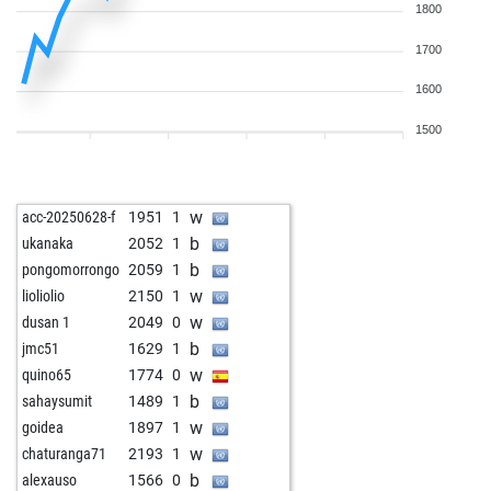
1800
1700
1600
1500
w
acc-20250628-f
1951
1
b
ukanaka
2052
1
b
pongomorrongo
2059
1
w
lioliolio
2150
1
w
dusan 1
2049
0
b
jmc51
1629
1
w
quino65
1774
0
b
sahaysumit
1489
1
w
goidea
1897
1
w
chaturanga71
2193
1
b
alexauso
1566
0