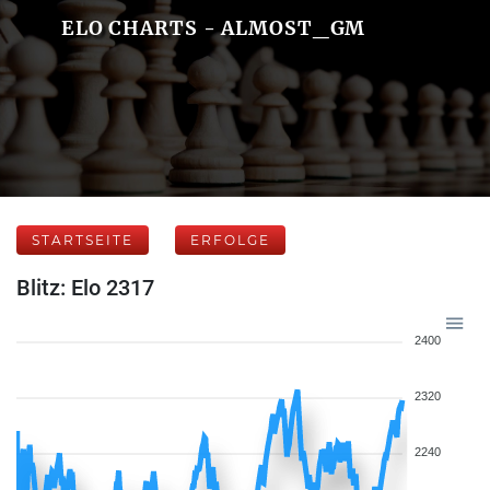
ELO CHARTS - ALMOST_GM
STARTSEITE
ERFOLGE
Blitz: Elo 2317
2400
2320
2240