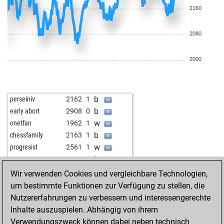
2160
2080
2000
b
perseiniv
2162
1
b
early abort
2908
0
w
onetfan
1962
1
b
chessfamily
2163
1
w
progresist
2561
1
b
progresist
2555
0
w
progresist
2549
0
Wir verwenden Cookies und vergleichbare Technologien,
b
progresist
2543
0
um bestimmte Funktionen zur Verfügung zu stellen, die
w
progresist
2537
0
Nutzererfahrungen zu verbessern und interessengerechte
b
dylan mcclain
2141
1
Inhalte auszuspielen. Abhängig von ihrem
w
gilbertsy
2000
1
Verwendungszweck können dabei neben technisch