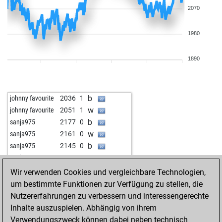
2070
1980
1890
b
johnny favourite
2036
1
w
johnny favourite
2051
1
b
sanja975
2177
0
w
sanja975
2161
0
b
sanja975
2145
0
w
sanja975
2163
1
b
sanja975
2147
0
Wir verwenden Cookies und vergleichbare Technologien,
w
israelgelfer
2190
1
um bestimmte Funktionen zur Verfügung zu stellen, die
b
israelgelfer
2175
0
Nutzererfahrungen zu verbessern und interessengerechte
w
alpha 14
2188
1
Inhalte auszuspielen. Abhängig von ihrem
b
alpha 14
2173
0
Verwendungszweck können dabei neben technisch