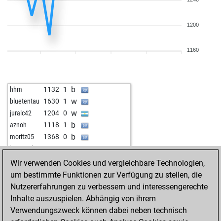
b
vmkyter
1560
0
w
ashish saini
1062
1
1200
b
redenecra
1358
r
b
schari1970
1456
1
w
schari1970
1448
0
1160
w
rehak09
1439
0
b
cesar444
1310
1
w
cesar444
1333
1
b
hhm
1132
1
b
pammpel
1296
0
w
bluetentau
1630
1
w
arubio3
1387
0
w
juralc42
1204
0
b
abharathkishore
1098
0
b
aznoh
1118
1
w
abharathkishore
1108
1
b
moritz05
1368
0
b
weesnich
1457
0
w
jacaranda
862
1
w
weesnich
1484
0
Wir verwenden Cookies und vergleichbare Technologien,
b
rmcktaco
1285
0
um bestimmte Funktionen zur Verfügung zu stellen, die
w
rmcktaco
1285
r
Nutzererfahrungen zu verbessern und interessengerechte
b
rmcktaco
1305
1
Inhalte auszuspielen. Abhängig von ihrem
w
rmcktaco
1289
0
Verwendungszweck können dabei neben technisch
b
simanis
1451
1