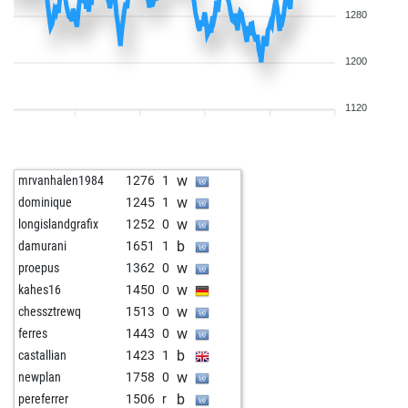
1280
1200
1120
w
mrvanhalen1984
1276
1
w
dominique
1245
1
w
longislandgrafix
1252
0
b
damurani
1651
1
w
proepus
1362
0
w
kahes16
1450
0
w
chessztrewq
1513
0
w
ferres
1443
0
b
castallian
1423
1
w
newplan
1758
0
b
pereferrer
1506
r