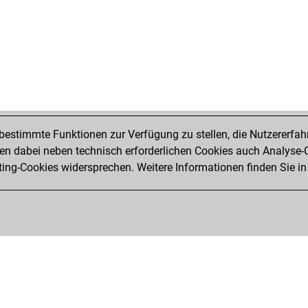
tré
wol
tes
sep
wol
wol
bru
ick
and
estimmte Funktionen zur Verfügung zu stellen, die Nutzererfah
and
 dabei neben technisch erforderlichen Cookies auch Analyse-C
and
ng-Cookies widersprechen. Weitere Informationen finden Sie in
mu
wol
rob
clo
the
bal
ro
ger