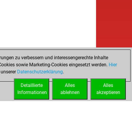
b
bely
1514
1
w
f11
1476
1
b
sedik karoly
1660
1
b
pelhuhn
1625
0
b
f11
1524
1
w
f11
1542
1
b
no egger
1517
1
b
e1954
1453
0
b
al
1438
1
rungen zu verbessern und interessengerechte Inhalte
w
al
1453
1
ookies sowie Marketing-Cookies eingesetzt werden.
Hier
b
al
1432
0
 unserer
Datenschutzerklärung
.
w
mie
1480
1
Detaillierte
b
Alles
Alles
fpaul
1528
0
Informationen
w
ablehnen
akzeptieren
in1947
1619
1
w
udynights
1758
0
b
 sheep
1526
0
b
akrishnan
1520
0
b
mang52
1394
0
b
d1234
1705
r