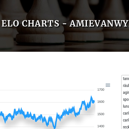
ELO CHARTS - AMIEVANW
tan
räu
1700
agi
spo
1600
lun
car
1500
car
1400
rec