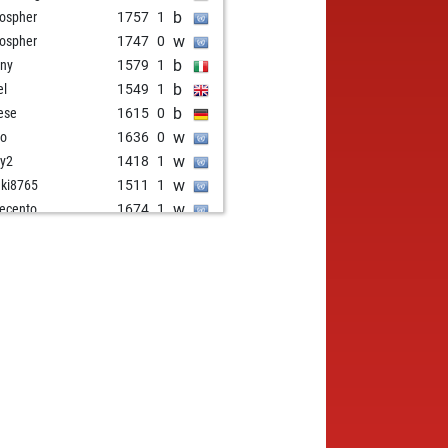
b
lospher
1757
1
w
lospher
1747
0
b
ny
1579
1
b
el
1549
1
b
ese
1615
0
w
ro
1636
0
w
y2
1418
1
w
nki8765
1511
1
w
ecento
1674
1
b
umi
1616
0
w
omon2
1425
0
w
200
1581
0
w
-abarmot
1690
0
w
aic
1467
1
b
e pitter
1563
0
b
ulla1
1665
1
w
e gotera-25
1545
0
w
refractor
1654
1