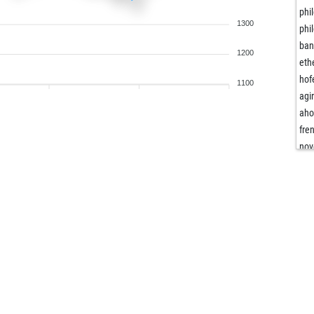
phi
1300
phi
ban
1200
eth
hof
1100
agi
aho
fre
nov
bel
tot
jrr
kot
mos
dick
med
pep
apo