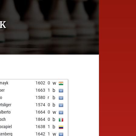
YK
w
mayk
1602
0
b
ber
1663
1
b
ro
1580
r
b
rtsliger
1574
0
w
alberto
1664
0
b
loch
1864
0
b
locapiel
1638
1
w
kenberg
1642
1