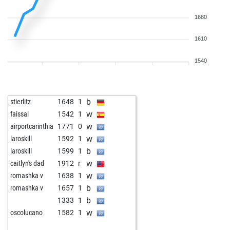
1680
1610
1540
b
stierlitz
1648
1
w
faissal
1542
1
w
airportcarinthia
1771
0
w
laroskill
1592
1
b
laroskill
1599
1
w
caitlyn's dad
1912
r
w
romashka v
1638
1
b
romashka v
1657
1
b
1333
1
w
oscolucano
1582
1