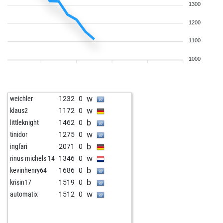
1300
1200
1100
1000
w
weichler
1232
0
w
klaus2
1172
0
b
littleknight
1462
0
w
tinidor
1275
0
b
ingfari
2071
0
w
rinus michels 14
1346
0
b
kevinhenry64
1686
0
b
krisin17
1519
0
w
automatix
1512
0