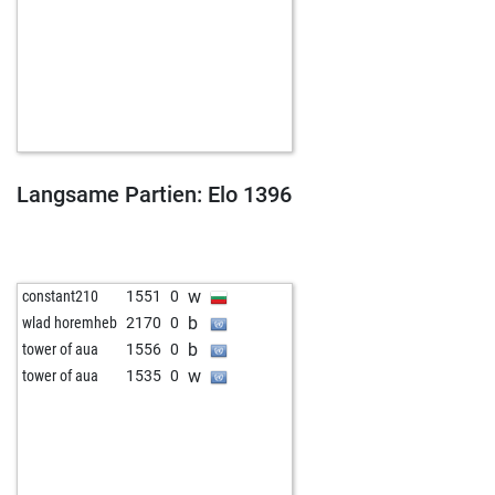
Langsame Partien: Elo 1396
w
constant210
1551
0
b
wlad horemheb
2170
0
b
tower of aua
1556
0
w
tower of aua
1535
0