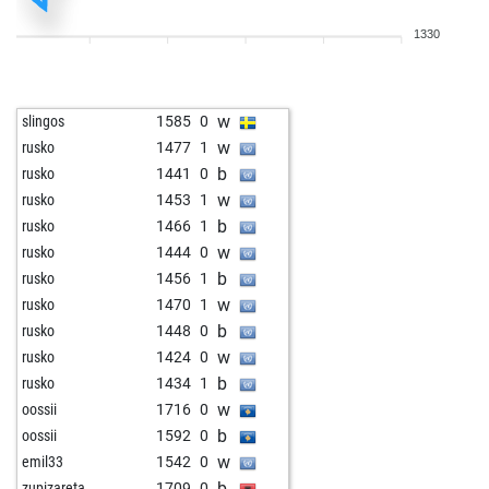
w
atl
1417
1
1330
b
adp
1840
0
b
leo-poldus
1540
1
b
newpot
1845
0
w
slingos
1585
0
w
newpot
1835
0
w
rusko
1477
1
b
newpot
1860
1
b
rusko
1441
0
w
newpot
1852
0
w
rusko
1453
1
b
newpot
1842
0
b
rusko
1466
1
w
newpot
1869
1
w
rusko
1444
0
b
newpot
1897
1
b
rusko
1456
1
w
kzgnd
1486
r
w
rusko
1470
1
b
subotai666
1634
0
b
rusko
1448
0
b
pordee
1517
1
w
rusko
1424
0
b
beltserox
1554
1
b
rusko
1434
1
b
fermat13
1841
1
w
oossii
1716
0
w
aig
1692
1
b
oossii
1592
0
b
af202006
1581
0
w
emil33
1542
0
b
palota77
1806
0
b
zupizareta
1709
0