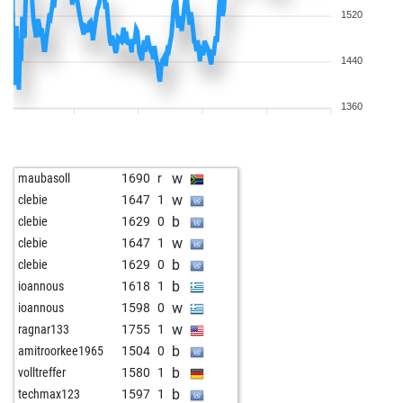
1520
1440
1360
w
maubasoll
1690
r
w
clebie
1647
1
b
clebie
1629
0
w
clebie
1647
1
b
clebie
1629
0
b
ioannous
1618
1
w
ioannous
1598
0
w
ragnar133
1755
1
b
amitroorkee1965
1504
0
b
volltreffer
1580
1
b
techmax123
1597
1