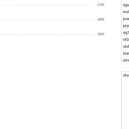
agu
1700
msl
pow
1600
pep
sig
1500
vit
räu
ara
ale
die
die
sha
way
joh
bru
wilf
edd
sai
edd