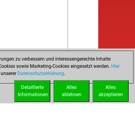
b
naga
1388
1
w
x01
1418
1
b
sim
949
1
w
verbacks
1278
1
b
verbacks
1282
1
w
as_sulekha
1325
1
b
as_sulekha
1330
1
w
ly abort
2220
0
rungen zu verbessern und interessengerechte Inhalte
ookies sowie Marketing-Cookies eingesetzt werden.
Hier
 unserer
Datenschutzerklärung
.
Detaillierte
Alles
Alles
Informationen
ablehnen
akzeptieren