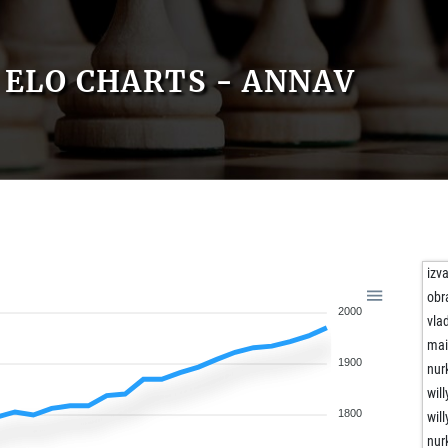
ELO CHARTS - ANNAV
izv
obr
2000
vla
mai
1900
nur
wil
1800
wil
nur