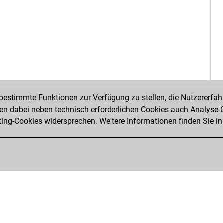
dig
qua
le3
sil
sil
tap
tap
ear
estimmte Funktionen zur Verfügung zu stellen, die Nutzererfah
 dabei neben technisch erforderlichen Cookies auch Analyse-C
ng-Cookies widersprechen. Weitere Informationen finden Sie in