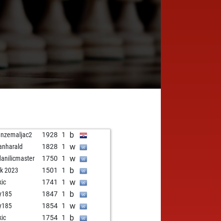
b
anzemaljac2
1928
1
w
anharald
1828
1
w
danilicmaster
1750
1
b
k 2023
1501
1
w
kic
1741
1
b
ly185
1847
1
w
ly185
1854
1
b
kic
1754
1