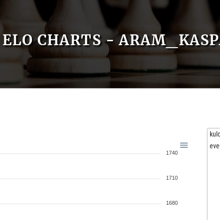
ELO CHARTS - ARAM_KAS
kul
eve
1740
1710
1680