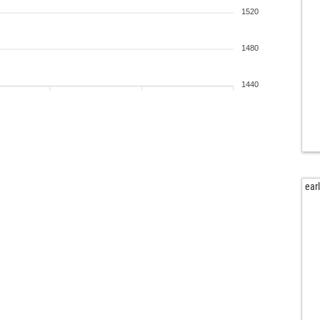
1520
1480
1440
ear