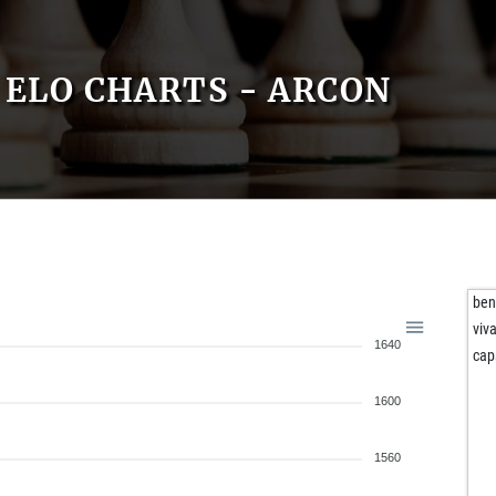
ELO CHARTS - ARCON
ben
viv
1640
cap
1600
1560