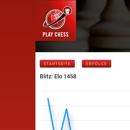
STARTSEITE
ERFOLGE
Blitz: Elo 1458