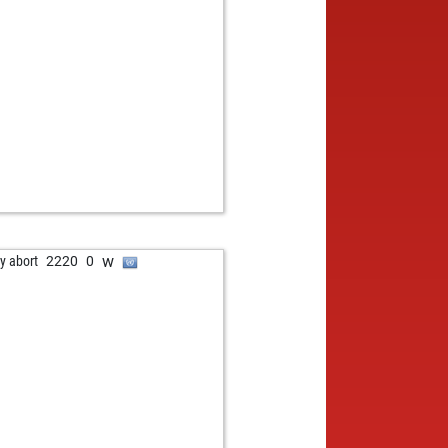
w
ly abort
2220
0