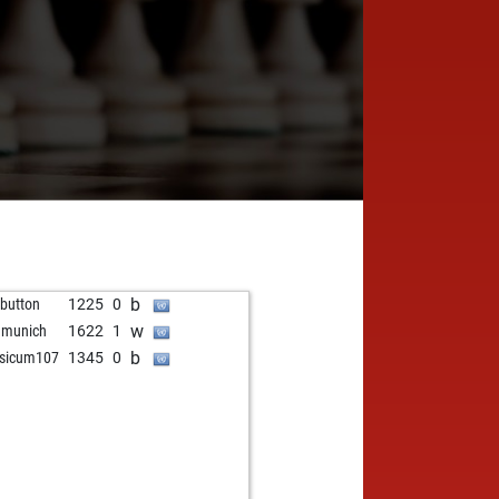
b
button
1225
0
w
amunich
1622
1
b
sicum107
1345
0