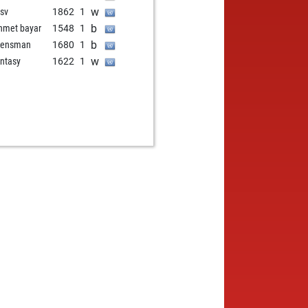
w
nsv
1862
1
b
met bayar
1548
1
b
eensman
1680
1
w
ntasy
1622
1