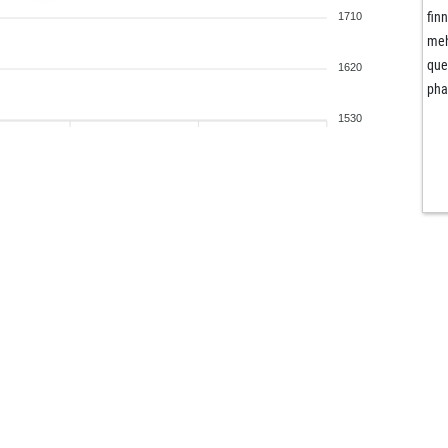
fin
1710
meh
qu
1620
pha
1530