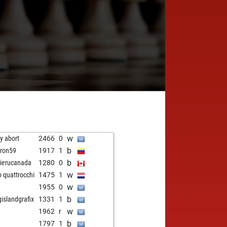
w
ly abort
2466
0
b
uron59
1917
1
b
ierucanada
1280
0
w
o quattrocchi
1475
1
w
1955
0
b
gislandgrafix
1331
1
w
1962
r
b
1797
1