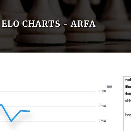
ELO CHARTS - ARFA
ear
tib
1980
dan
ald
1890
lon
1800