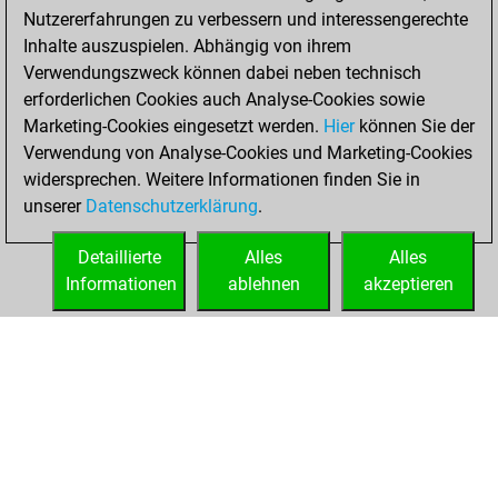
Nutzererfahrungen zu verbessern und interessengerechte
b
jomak12378
1319
1
Inhalte auszuspielen. Abhängig von ihrem
w
omarov68
1424
1
Verwendungszweck können dabei neben technisch
w
ambi s
1483
1
erforderlichen Cookies auch Analyse-Cookies sowie
w
masetti
1525
1
Marketing-Cookies eingesetzt werden.
Hier
können Sie der
b
aleks2020
1766
0
Verwendung von Analyse-Cookies und Marketing-Cookies
b
tissho
1711
0
widersprechen. Weitere Informationen finden Sie in
w
mac_boston
1585
1
unserer
Datenschutzerklärung
.
b
marianne100
1559
1
b
ambi s
1486
1
Detaillierte
Alles
Alles
w
shivharisharma
1789
1
Informationen
ablehnen
akzeptieren
w
zimtowitch
1633
1
STARTSEITE
ERFOLGE
w
chessandroid
1321
0
w
dermot
1341
1
w
fritzbot amanda
1206
1
w
botany
1464
1
b
cheecheefx
1623
1
b
blindattack
1771
r
b
myopix
1533
0