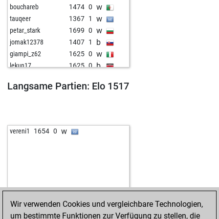
w
bouchareb
1474
0
w
tauqeer
1367
1
w
petar_stark
1699
0
b
jomak12378
1407
1
w
giampi_z62
1625
0
b
lekun17
1625
0
b
pat lumia
1473
1
Langsame Partien: Elo 1517
w
sodeu
1350
1
w
ambi s
1409
1
b
fl-chesss
1633
0
w
copacablanca
1798
0
w
vereni1
1654
0
b
yilmazb
1397
1
w
trébely
1605
1
w
pepe gotera-25
1497
1
b
1598
1
w
1593
r
b
1605
1
Wir verwenden Cookies und vergleichbare Technologien,
w
zimtowitch
1674
1
um bestimmte Funktionen zur Verfügung zu stellen, die
w
lucky12
1618
0