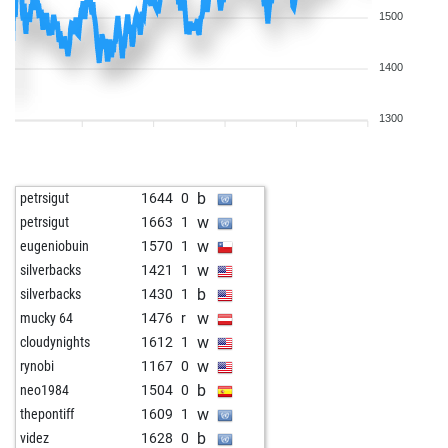
1500
1400
1300
b
petrsigut
1644
0
w
petrsigut
1663
1
w
eugeniobuin
1570
1
w
silverbacks
1421
1
b
silverbacks
1430
1
w
mucky 64
1476
r
w
cloudynights
1612
1
w
rynobi
1167
0
b
neo1984
1504
0
w
thepontiff
1609
1
b
videz
1628
0