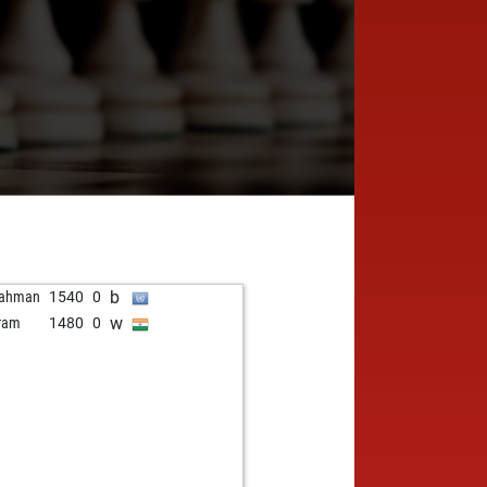
b
hahman
1540
0
w
ram
1480
0