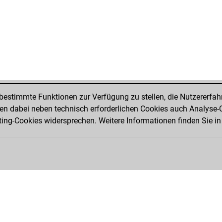
sam
sam
kee
jos
sam
kau
sam
sus
ga
estimmte Funktionen zur Verfügung zu stellen, die Nutzererfah
rud
 dabei neben technisch erforderlichen Cookies auch Analyse-C
sat
ng-Cookies widersprechen. Weitere Informationen finden Sie in
kee
mah
ga
mah
gur
mah
sam
mah