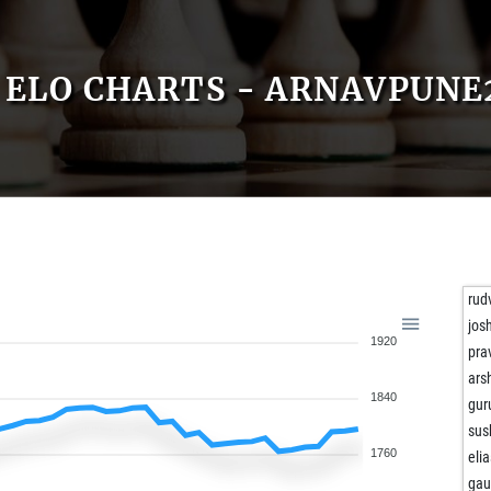
ELO CHARTS - ARNAVPUNE
rud
jos
1920
pra
ar
1840
gur
sus
1760
elia
ga