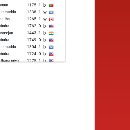
b
shman
1175
1
w
haanmaddu
1338
1
w
hruths
1265
1
b
indra
1762
0
b
usreejan
1443
1
b
indra
1749
0
b
haanmaddu
1304
1
b
indra
1724
0
b
rthana priya
1275
1
w
eer_india
1465
1
w
haanmaddu
1296
1
b
ik12345678910
1683
r
b
haanmaddu
1283
1
b
hvikv
1278
1
w
indra
1687
1
b
utham28
1515
1
w
hruths
1286
1
b
utham28
1515
1