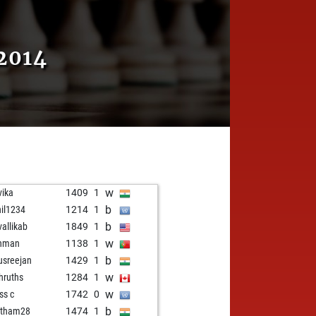
2014
w
vika
1409
1
b
hil1234
1214
1
b
vallikab
1849
1
w
shman
1138
1
b
usreejan
1429
1
w
hruths
1284
1
w
ss c
1742
0
b
utham28
1474
1