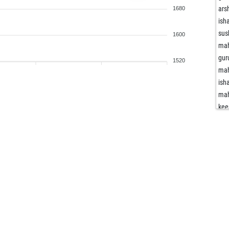
ar
1680
is
sus
1600
mah
gur
1520
mah
is
mah
kee
kab
is
adv
is
sat
mah
ga
sus
ga