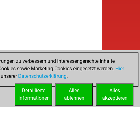
b
hita1
1507
1
b
hita1
1504
1
b
rthana priya
1450
1
b
hil1234
1101
1
w
hita1
1456
0
b
shikmamidi
1317
1
b
hita1
1460
1
b
hruths
1248
1
b
utham28
1475
1
rungen zu verbessern und interessengerechte Inhalte
b
vika
1416
1
ookies sowie Marketing-Cookies eingesetzt werden.
Hier
w
hvikv
1274
1
 unserer
Datenschutzerklärung
.
b
rthana priya
1443
1
Detaillierte
w
Alles
Alles
indra
1669
0
Informationen
b
ablehnen
akzeptieren
utham28
1455
1
w
indra
1673
1
w
usreejan
1385
1
w
indra
1684
1
b
hita1
1494
1
w
indra
1696
1