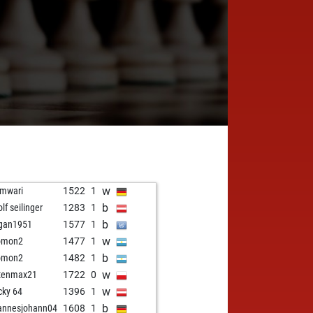
w
mwari
1522
1
b
lf seilinger
1283
1
b
gan1951
1577
1
w
omon2
1477
1
b
omon2
1482
1
w
tenmax21
1722
0
w
ky 64
1396
1
b
annesjohann04
1608
1