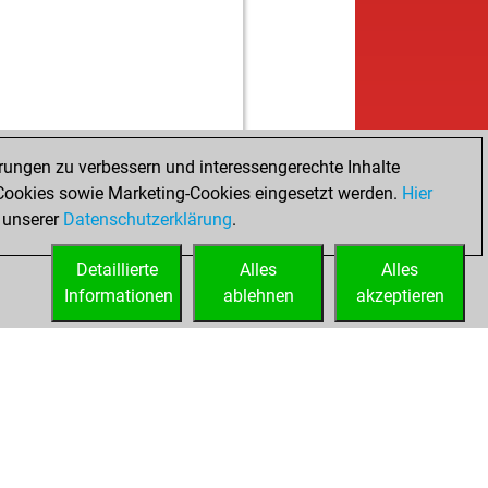
w
nki8765
1452
1
b
nki8765
1457
1
w
nki8765
1461
1
b
riblanco
1703
1
b
e1976
1538
1
w
e1976
1509
0
rungen zu verbessern und interessengerechte Inhalte
b
ba43
1616
1
ookies sowie Marketing-Cookies eingesetzt werden.
w
Hier
ez
1591
1
 unserer
Datenschutzerklärung
b
.
ez
1601
1
w
ez
1611
1
Detaillierte
Alles
Alles
b
ub_songbird
1559
0
Informationen
ablehnen
akzeptieren
w
ub_songbird
1567
1
b
ub_songbird
1575
1
w
ub_songbird
1585
1
w
kyabu
1483
1
b
kyabu
1490
1
w
kyabu
1496
1
b
kyabu
1503
1
w
kyabu
1511
1