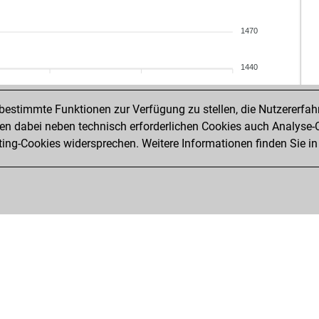
fre
fre
1470
fre
cip
1440
mik
mik
estimmte Funktionen zur Verfügung zu stellen, die Nutzererfah
slo
 dabei neben technisch erforderlichen Cookies auch Analyse-C
vid
ng-Cookies widersprechen. Weitere Informationen finden Sie in
vid
vid
jak
jak
jak
jak
vic
vic
vic
vic
vic