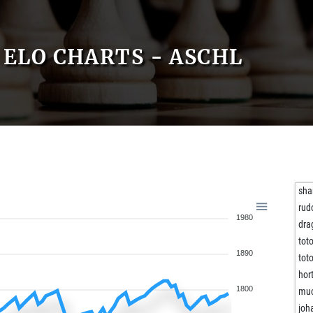
ELO CHARTS - ASCHL
sha
rudo
1980
dra
tot
1890
tot
hor
1800
muc
joh