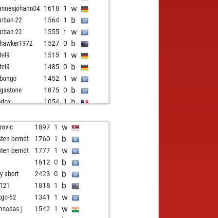
w
annesjohann04
1618
1
b
rban-22
1564
1
w
rban-22
1555
r
b
hawker1972
1527
0
w
tel9
1515
1
b
tel9
1485
0
w
bongo
1452
1
b
rgastone
1875
0
b
ndox
1054
1
w
army
1515
1
b
nki8765
1557
1
w
irovic
1897
1
w
chareb
1562
1
b
sten berndt
1760
1
b
ro
1627
1
w
sten berndt
1777
1
w
ro
1637
1
b
1612
0
b
ssep
1418
1
b
ly abort
2423
0
b
uide
1487
1
b
121
1818
1
w
uide
1492
1
w
kgo-52
1341
1
w
arkar
1502
1
w
shnadas j
1542
1