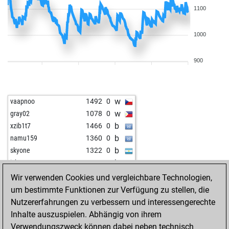
1100
1000
900
w
vaapnoo
1492
0
w
gray02
1078
0
b
xzib1t7
1466
0
b
namu159
1360
0
b
skyone
1322
0
b
ich11
1203
1
b
fs1800
1210
1
Wir verwenden Cookies und vergleichbare Technologien,
b
early abort
1684
0
um bestimmte Funktionen zur Verfügung zu stellen, die
b
early abort
1685
0
Nutzererfahrungen zu verbessern und interessengerechte
w
boule
1718
0
Inhalte auszuspielen. Abhängig von ihrem
w
tattala
1348
0
Verwendungszweck können dabei neben technisch