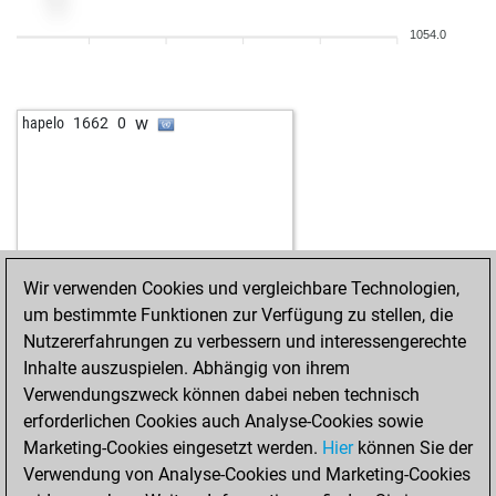
w
ertonto
1279
1
1054.0
b
gerryacnj
1414
0
w
rudl
1360
0
b
rirama94und2
1265
1
w
hapelo
1662
0
w
mibel
1619
0
b
andreas markus dohrn
1436
1
b
jean27
1319
1
b
oremus
1506
0
w
rasmussen60
1389
1
w
shyam53
1492
0
Wir verwenden Cookies und vergleichbare Technologien,
w
lok74
1382
1
um bestimmte Funktionen zur Verfügung zu stellen, die
b
turmschach
1213
1
Nutzererfahrungen zu verbessern und interessengerechte
b
early abort
1854
0
Inhalte auszuspielen. Abhängig von ihrem
b
early abort
1855
0
Verwendungszweck können dabei neben technisch
w
1312
0
erforderlichen Cookies auch Analyse-Cookies sowie
b
sarobiro
1227
0
Marketing-Cookies eingesetzt werden.
Hier
können Sie der
w
stonkus
1623
0
Verwendung von Analyse-Cookies und Marketing-Cookies
b
pepe gotera-25
1498
0