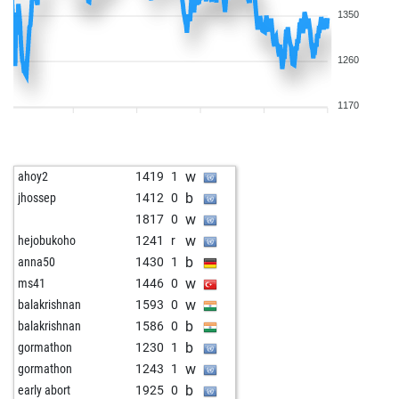
1350
1260
1170
w
ahoy2
1419
1
b
jhossep
1412
0
w
1817
0
w
hejobukoho
1241
r
b
anna50
1430
1
w
ms41
1446
0
w
balakrishnan
1593
0
b
balakrishnan
1586
0
b
gormathon
1230
1
w
gormathon
1243
1
b
early abort
1925
0