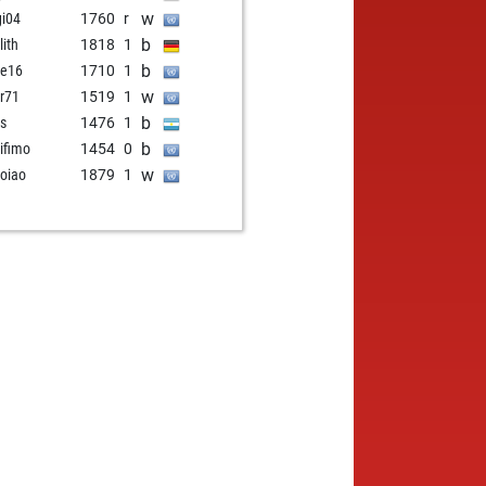
w
gi04
1760
r
b
lith
1818
1
b
ie16
1710
1
w
r71
1519
1
b
s
1476
1
b
ifimo
1454
0
w
oiao
1879
1