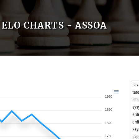
ELO CHARTS - ASSOA
sav
tar
1960
sha
sys
1890
erd
erd
1820
kay
1750
sig