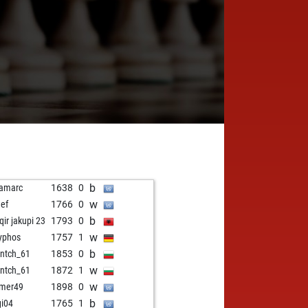
b
amarc
1638
0
w
eef
1766
0
b
qir jakupi 23
1793
0
w
yphos
1757
1
b
intch_61
1853
0
w
intch_61
1872
1
w
mer49
1898
0
b
gi04
1765
1