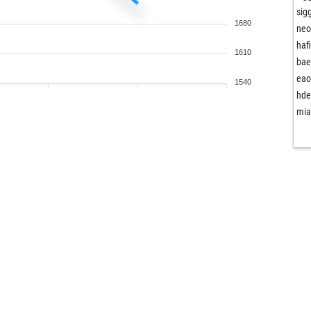
sig
1680
neo
haf
1610
bae
eao
1540
hde
mia