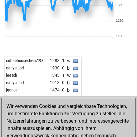
1330
1260
1190
w
coffeehousechess1985
1283
1
b
early abort
1930
0
w
leesch
1343
1
b
early abort
1913
0
b
jgoncar
1474
0
w
jgoncar
1463
0
w
early abort
1935
0
Wir verwenden Cookies und vergleichbare Technologien,
b
early abort
1936
0
um bestimmte Funktionen zur Verfügung zu stellen, die
b
napitok
1467
0
Nutzererfahrungen zu verbessern und interessengerechte
b
attgye
1440
1
Inhalte auszuspielen. Abhängig von ihrem
b
mmsernicula
1392
0
Verwendungszweck können dabei neben technisch